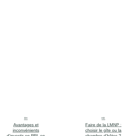
Avantages et
Faire de la LMNP :
inconvénients
choisir le gîte ou la
d'investir en PRL en
chambre d’hôtes ?