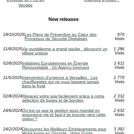
Vendée
New releases
18/10/2025
Les Plans de Prévention au Cœur des
970
Processus de Sécurité Digitalisés
Visits
11/8/2025
Vie quotidienne a grand gaube : découvrir un
1 286
village unique
Visits
02/8/2025
Initiatives Européennes en Énergie
1 611
Renouvelable : Un Aperçu Innovant
Visits
11/5/2025
Intervention d'urgence à Versailles : Les
1 770
chauffagistes qui ne vous laissent jamais
Visits
dans le froid
02/8/2024
Réparez votre spa facilement grâce à notre
2 332
sélection de buses et de bondes
Visits
24/6/2024
Qu’est-ce que la gestion sous mandat en
2 632
assurance-vie et faut-il se tourner vers cette
Visits
option ?
24/2/2024
Découvrez les Meilleurs Emplacements pour
3 392
Mobil home en Gironde : Votre Guide
Visits