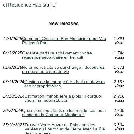
et Résidence Habitat
) [
...
]
New releases
17/4/2025
Comment Choisir le Bon Menuisier pour Vos
1 891
Projets à Pau
Visits
04/3/2025
Garantie parfaite achèvement : votre
1 794
résidence secondaire en hérault
Visits
01/3/2025
Reforme retraite ce qui change : découvrez
1 671
un nouveau cadre de vie
Visits
03/11/2024
Gestion de la copropriété: droits et devoirs
2 187
des copropriétaires
Visits
24/10/2024
Estimation immobilière à Blois : Pourquoi
2 916
choisir immobilis18.com ?
Visits
20/2/2024
Quels sont les atouts de les résidences pour
2 739
senior de la Charente-Maritime ?
Visits
25/10/2023
Trouver Votre Havre de Paix dans les
3 304
Vallées du Louron et de l'Aure avec La Clé
Visits
des Pyrénées