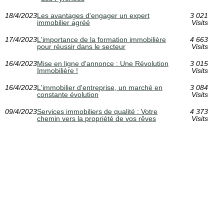
18/4/2023
Les avantages d'engager un expert
3 021
immobilier agréé
Visits
17/4/2023
L'importance de la formation immobilière
4 663
pour réussir dans le secteur
Visits
16/4/2023
Mise en ligne d'annonce : Une Révolution
3 015
Immobilière !
Visits
16/4/2023
L'immobilier d'entreprise, un marché en
3 084
constante évolution
Visits
09/4/2023
Services immobiliers de qualité : Votre
4 373
chemin vers la propriété de vos rêves
Visits