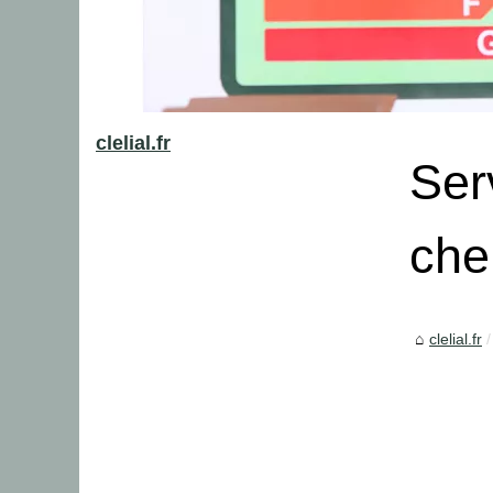
clelial.fr
Ser
che
clelial.fr