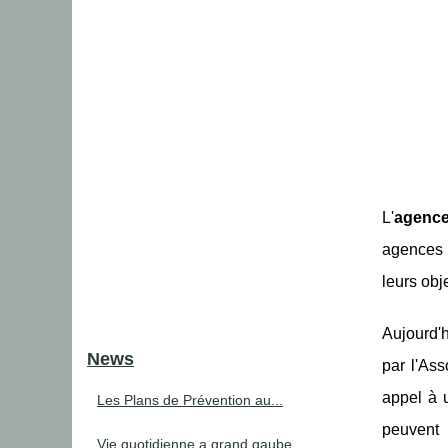
L'
agence
agences i
leurs obj
Aujourd'h
News
par l'Ass
appel à 
Les Plans de Prévention au...
peuvent 
Vie quotidienne a grand gaube...