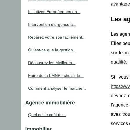
avantage
Initiatives Européennes en...
Les a
Intervention d'urgence à...
Les agenc
Réparez votre spa facilement...
Elles peu
Qu’est-ce que la gestion...
sur le ma
qualifié.
Découvrez les Meilleurs...
Faire de la LMNP : choisir le...
Si vous
https://w
Comment analyser le marché...
devriez c
Agence immobilière
l'agence 
avez tro
Quel est le coût du...
services 
Immobilier