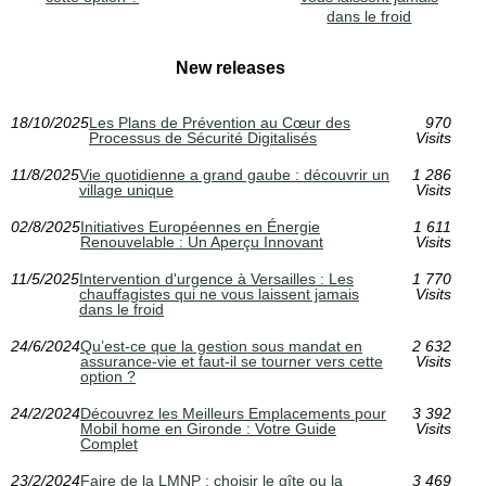
dans le froid
New releases
18/10/2025
Les Plans de Prévention au Cœur des
970
Processus de Sécurité Digitalisés
Visits
11/8/2025
Vie quotidienne a grand gaube : découvrir un
1 286
village unique
Visits
02/8/2025
Initiatives Européennes en Énergie
1 611
Renouvelable : Un Aperçu Innovant
Visits
11/5/2025
Intervention d'urgence à Versailles : Les
1 770
chauffagistes qui ne vous laissent jamais
Visits
dans le froid
24/6/2024
Qu’est-ce que la gestion sous mandat en
2 632
assurance-vie et faut-il se tourner vers cette
Visits
option ?
24/2/2024
Découvrez les Meilleurs Emplacements pour
3 392
Mobil home en Gironde : Votre Guide
Visits
Complet
23/2/2024
Faire de la LMNP : choisir le gîte ou la
3 469