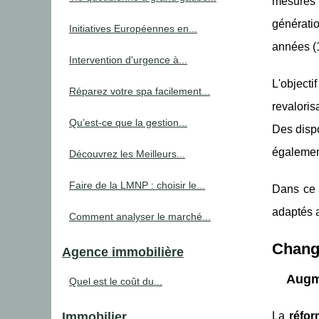
mesures 
générati
Initiatives Européennes en...
années (1
Intervention d'urgence à...
L'objecti
Réparez votre spa facilement...
revaloris
Qu’est-ce que la gestion...
Des dispo
également
Découvrez les Meilleurs...
Faire de la LMNP : choisir le...
Dans ce 
adaptés a
Comment analyser le marché...
Chang
Agence immobilière
Augme
Quel est le coût du...
Immobilier
La
réfor