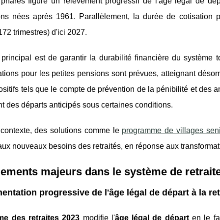
phares figure un relèvement progressif de l'âge légal
de dép
ons nées après 1961. Parallèlement, la durée de cotisation p
72 trimestres) d'ici 2027.
f principal est de garantir la durabilité financière du système
ations pour les petites pensions sont prévues, atteignant dés
sitifs tels que le compte de prévention de la pénibilité et de
 des départs anticipés sous certaines conditions.
contexte, des solutions comme le
programme de villages sen
ux nouveaux besoins des retraités, en réponse aux transformat
ements majeurs dans le système de retrait
ntation progressive de l'âge légal de départ à la ret
me des retraites 2023
modifie l'
âge légal de départ
en le fa