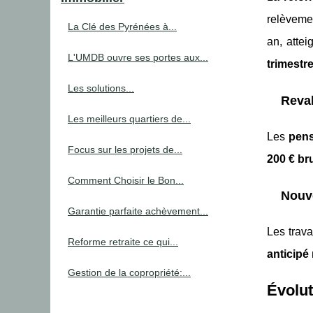
relèveme
La Clé des Pyrénées à...
an, atte
L'UMDB ouvre ses portes aux...
trimestr
Les solutions...
Reval
Les meilleurs quartiers de...
Les
pens
Focus sur les projets de...
200 € br
Comment Choisir le Bon...
Nouve
Garantie parfaite achèvement...
Les trav
Reforme retraite ce qui...
anticipé 
Gestion de la copropriété:...
Évolut