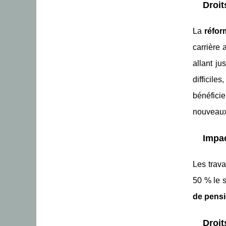
Droit
La
réfor
carrière
allant j
difficile
bénéficie
nouveaux
Impac
Les trava
50 % le s
de pens
Droit