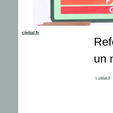
clelial.fr
Ref
un 
clelial.fr