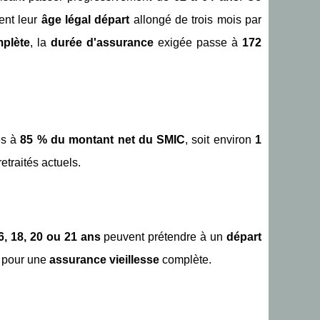
ent leur
âge légal départ
allongé de trois mois par
mplète
, la
durée d'assurance
exigée passe à
172
es à
85 % du montant net du SMIC
, soit environ
1
retraités actuels.
6, 18, 20 ou 21 ans
peuvent prétendre à un
départ
pour une
assurance vieillesse
complète.