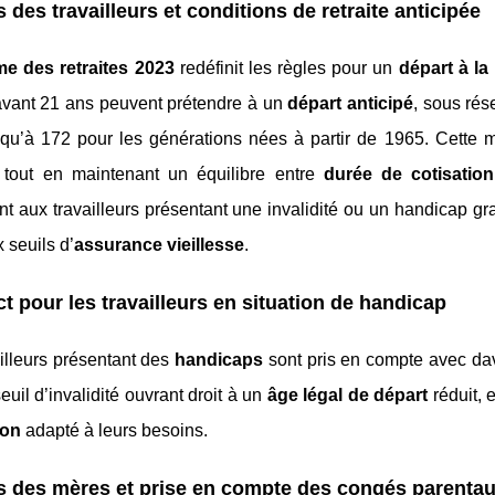
s des travailleurs et conditions de retraite anticipée
me des retraites 2023
redéfinit les règles pour un
départ à la 
 avant 21 ans peuvent prétendre à un
départ anticipé
, sous rés
usqu’à 172 pour les générations nées à partir de 1965. Cette 
s, tout en maintenant un équilibre entre
durée de cotisation
nt aux travailleurs présentant une invalidité ou un handicap gr
 seuils d’
assurance vieillesse
.
t pour les travailleurs en situation de handicap
illeurs présentant des
handicaps
sont pris en compte avec dav
euil d’invalidité ouvrant droit à un
âge légal de départ
réduit, 
ion
adapté à leurs besoins.
s des mères et prise en compte des congés parenta