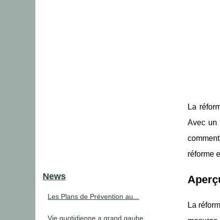
La réform
Avec un r
comment 
réforme 
News
Aperçu
Les Plans de Prévention au...
La réform
Vie quotidienne a grand gaube...