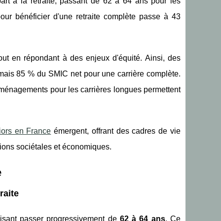
art à la retraite, passant de 62 à 64 ans pour les
our bénéficier d'une retraite complète passe à 43
 tout en répondant à des enjeux d'équité. Ainsi, des
ormais 85 % du SMIC net pour une carrière complète.
s aménagements pour les carrières longues permettent
iors en France
émergent, offrant des cadres de vie
ions sociétales et économiques.
e
raite
isant passer progressivement de
62 à 64 ans
. Ce