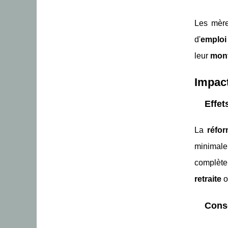
Les mère
d'
emploi 
leur
mont
Impac
Effet
La
réfor
minimale
complèt
retraite
o
Consé