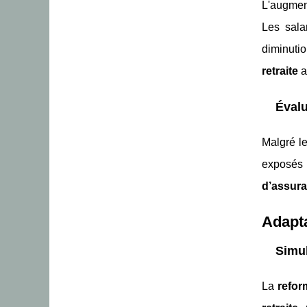
L'augment
Les sal
diminuti
retraite
a
Évalu
Malgré le
exposés
d’assur
Adapta
Simul
La
refor