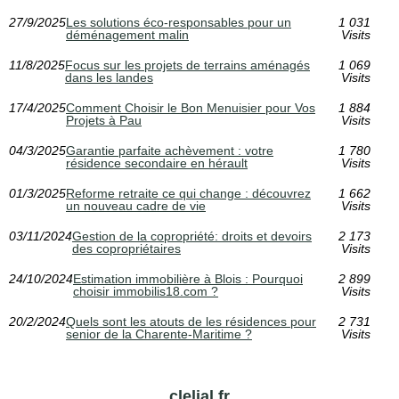
27/9/2025
Les solutions éco-responsables pour un
1 031
déménagement malin
Visits
11/8/2025
Focus sur les projets de terrains aménagés
1 069
dans les landes
Visits
17/4/2025
Comment Choisir le Bon Menuisier pour Vos
1 884
Projets à Pau
Visits
04/3/2025
Garantie parfaite achèvement : votre
1 780
résidence secondaire en hérault
Visits
01/3/2025
Reforme retraite ce qui change : découvrez
1 662
un nouveau cadre de vie
Visits
03/11/2024
Gestion de la copropriété: droits et devoirs
2 173
des copropriétaires
Visits
24/10/2024
Estimation immobilière à Blois : Pourquoi
2 899
choisir immobilis18.com ?
Visits
20/2/2024
Quels sont les atouts de les résidences pour
2 731
senior de la Charente-Maritime ?
Visits
clelial.fr