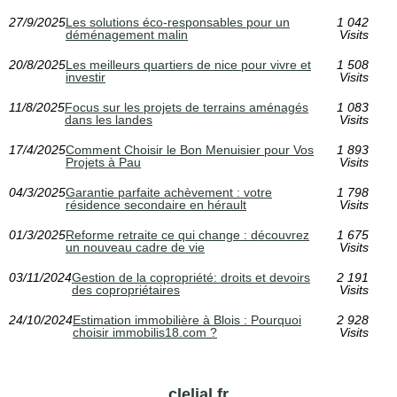
27/9/2025
Les solutions éco-responsables pour un
1 042
déménagement malin
Visits
20/8/2025
Les meilleurs quartiers de nice pour vivre et
1 508
investir
Visits
11/8/2025
Focus sur les projets de terrains aménagés
1 083
dans les landes
Visits
17/4/2025
Comment Choisir le Bon Menuisier pour Vos
1 893
Projets à Pau
Visits
04/3/2025
Garantie parfaite achèvement : votre
1 798
résidence secondaire en hérault
Visits
01/3/2025
Reforme retraite ce qui change : découvrez
1 675
un nouveau cadre de vie
Visits
03/11/2024
Gestion de la copropriété: droits et devoirs
2 191
des copropriétaires
Visits
24/10/2024
Estimation immobilière à Blois : Pourquoi
2 928
choisir immobilis18.com ?
Visits
clelial.fr