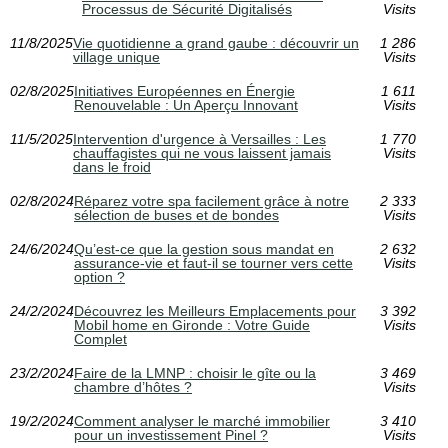
Processus de Sécurité Digitalisés
Visits
11/8/2025
Vie quotidienne a grand gaube : découvrir un
1 286
village unique
Visits
02/8/2025
Initiatives Européennes en Énergie
1 611
Renouvelable : Un Aperçu Innovant
Visits
11/5/2025
Intervention d'urgence à Versailles : Les
1 770
chauffagistes qui ne vous laissent jamais
Visits
dans le froid
02/8/2024
Réparez votre spa facilement grâce à notre
2 333
sélection de buses et de bondes
Visits
24/6/2024
Qu’est-ce que la gestion sous mandat en
2 632
assurance-vie et faut-il se tourner vers cette
Visits
option ?
24/2/2024
Découvrez les Meilleurs Emplacements pour
3 392
Mobil home en Gironde : Votre Guide
Visits
Complet
23/2/2024
Faire de la LMNP : choisir le gîte ou la
3 469
chambre d’hôtes ?
Visits
19/2/2024
Comment analyser le marché immobilier
3 410
pour un investissement Pinel ?
Visits