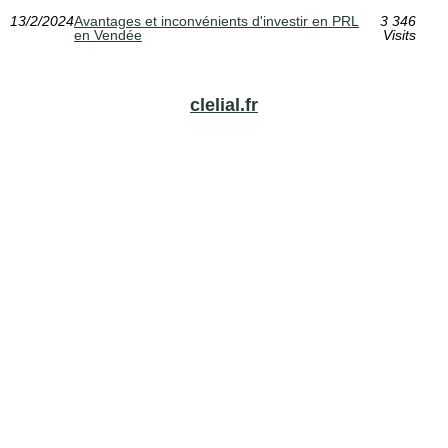
13/2/2024
Avantages et inconvénients d'investir en PRL
3 346
en Vendée
Visits
clelial.fr