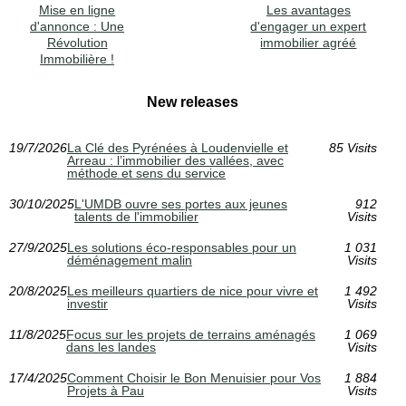
Mise en ligne
Les avantages
d'annonce : Une
d'engager un expert
Révolution
immobilier agréé
Immobilière !
New releases
19/7/2026
La Clé des Pyrénées à Loudenvielle et
85 Visits
Arreau : l’immobilier des vallées, avec
méthode et sens du service
30/10/2025
L'UMDB ouvre ses portes aux jeunes
912
talents de l'immobilier
Visits
27/9/2025
Les solutions éco-responsables pour un
1 031
déménagement malin
Visits
20/8/2025
Les meilleurs quartiers de nice pour vivre et
1 492
investir
Visits
11/8/2025
Focus sur les projets de terrains aménagés
1 069
dans les landes
Visits
17/4/2025
Comment Choisir le Bon Menuisier pour Vos
1 884
Projets à Pau
Visits