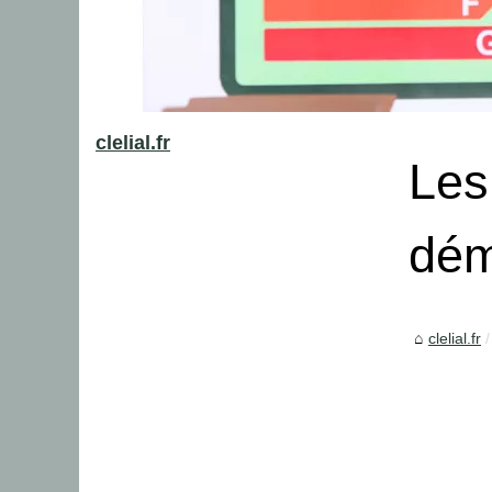
clelial.fr
Les
dém
clelial.fr