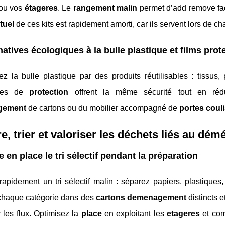
ou vos
étageres
. Le
rangement malin
permet d’add remove fac
tuel
de ces kits est rapidement amorti, car ils servent lors de
natives écologiques à la bulle plastique et films prot
z la bulle plastique par des produits réutilisables : tissus
tives de
protection
offrent la même sécurité tout en rédu
gement
de cartons ou du mobilier accompagné de
portes coul
e, trier et valoriser les déchets liés au d
e en place le tri sélectif pendant la préparation
apidement un tri sélectif malin : séparez papiers, plastiques,
haque catégorie dans des
cartons demenagement
distincts 
 les flux. Optimisez la
place
en exploitant les
etageres
et com