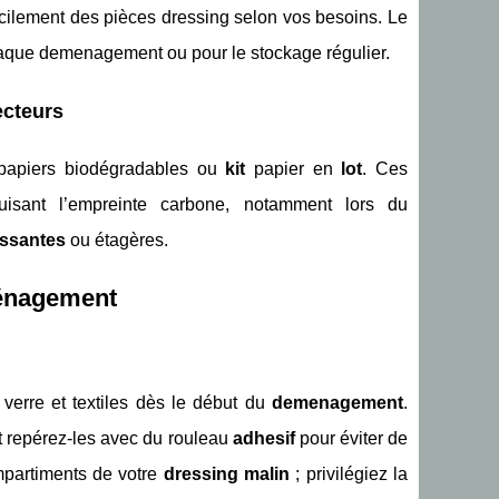
ilement des pièces dressing selon vos besoins. Le
 chaque demenagement ou pour le stockage régulier.
ecteurs
, papiers biodégradables ou
kit
papier en
lot
. Ces
isant l’empreinte carbone, notamment lors du
issantes
ou étagères.
éménagement
 verre et textiles dès le début du
demenagement
.
et repérez-les avec du rouleau
adhesif
pour éviter de
partiments de votre
dressing malin
; privilégiez la