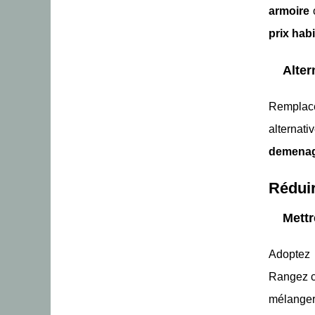
armoire
prix habi
Alter
Remplace
alterna
demena
Réduir
Mettr
Adoptez r
Rangez c
mélanger