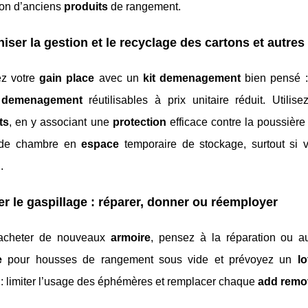
tion d’anciens
produits
de rangement.
iser la gestion et le recyclage des cartons et autre
z votre
gain place
avec un
kit demenagement
bien pensé :
 demenagement
réutilisables à prix unitaire réduit. Utili
ts
, en y associant une
protection
efficace contre la poussière
 de chambre en
espace
temporaire de stockage, surtout si 
g
.
er le gaspillage : réparer, donner ou réemployer
’acheter de nouveaux
armoire
, pensez à la réparation ou 
e
pour housses de rangement sous vide et prévoyez un
l
f : limiter l’usage des éphémères et remplacer chaque
add remo