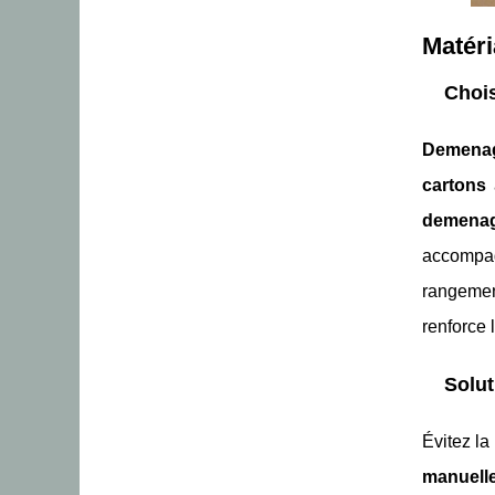
Matéri
Chois
Demenag
cartons
demena
accompa
rangeme
renforce 
Solut
Évitez l
manuell