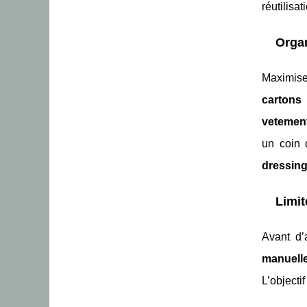
réutilisa
Organ
Maximise
cartons
vetemen
un coin
dressin
Limit
Avant d
manuell
L’objecti