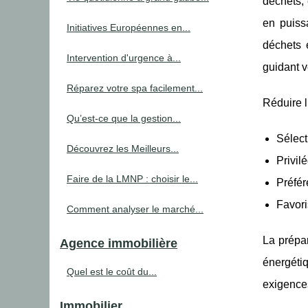
déchets,
en puis
Initiatives Européennes en...
déchets 
Intervention d'urgence à...
guidant v
Réparez votre spa facilement...
Réduire 
Qu’est-ce que la gestion...
Sélect
Découvrez les Meilleurs...
Privil
Faire de la LMNP : choisir le...
Préfér
Favori
Comment analyser le marché...
La prépar
Agence immobilière
énergéti
Quel est le coût du...
exigences
Immobilier