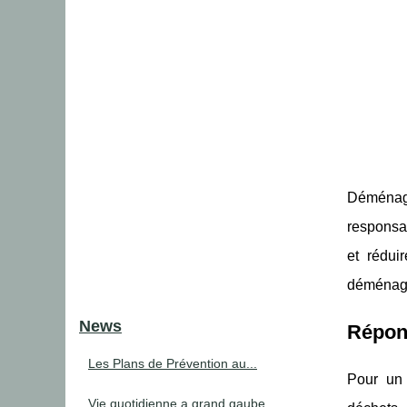
Déménage
responsab
et rédui
déménagem
News
Répon
Les Plans de Prévention au...
Pour un 
Vie quotidienne a grand gaube...