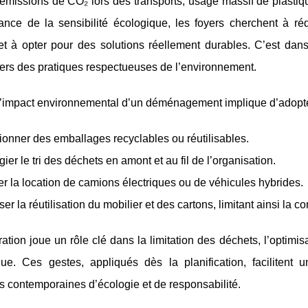
 émissions de CO₂ lors des transports, usage massif de plasti
sance de la
sensibilité écologique, les foyers cherchent à r
et à opter pour des solutions réellement durables. C’est da
ers des pratiques respectueuses de l’environnement.
l’impact environnemental d’un déménagement implique d’adopter
ionner des emballages recyclables ou réutilisables.
égier le tri des déchets en amont et au fil de l’organisation.
er la location de camions électriques ou de véhicules hybrides.
ser la réutilisation du mobilier et des cartons, limitant ainsi l
ation joue un rôle clé dans la limitation des déchets, l’optimis
que. Ces gestes, appliqués dès la planification, faciliten
 contemporaines d’écologie et de responsabilité.