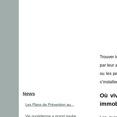
Trouver l
par leur 
ou les pe
s’install
News
Où viv
immob
Les Plans de Prévention au...
Vie quotidienne a grand gaube...