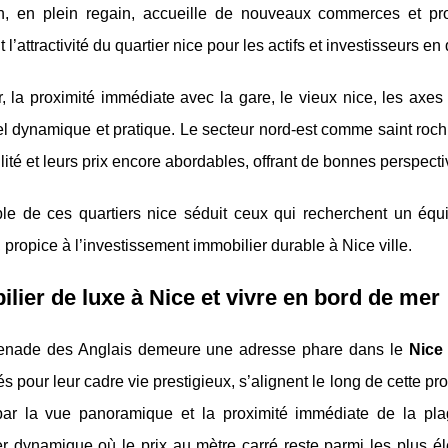
on, en plein regain, accueille de nouveaux commerces et prof
 l’attractivité du quartier nice pour les actifs et investisseurs en
, la proximité immédiate avec la gare, le vieux nice, les axes 
el dynamique et pratique. Le secteur nord-est comme saint roch
lité et leurs prix encore abordables, offrant de bonnes perspect
le de ces quartiers nice séduit ceux qui recherchent un équil
 propice à l’investissement immobilier durable à Nice ville.
lier de luxe à Nice et vivre en bord de mer
nade des Anglais demeure une adresse phare dans le
Nice 
s pour leur cadre vie prestigieux, s’alignent le long de cette pr
par la vue panoramique et la proximité immédiate de la pla
r dynamique où le prix au mètre carré reste parmi les plus él