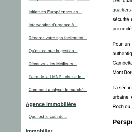
Les quar
quartiers
Initiatives Européennes en...
sécurité
Intervention d'urgence à...
proximité
Réparez votre spa facilement...
Pour un i
Qu’est-ce que la gestion...
authentiq
Gambetta,
Découvrez les Meilleurs...
Mont Boro
Faire de la LMNP : choisir le...
La sécuri
Comment analyser le marché...
urbaine, 
Agence immobilière
Roch ou R
Quel est le coût du...
Perspe
Immobilier