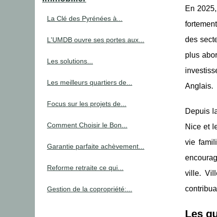
En 2025, 
La Clé des Pyrénées à...
fortement
des sect
L'UMDB ouvre ses portes aux...
plus abor
Les solutions...
investiss
Les meilleurs quartiers de...
Anglais.
Focus sur les projets de...
Depuis la
Comment Choisir le Bon...
Nice et l
vie famil
Garantie parfaite achèvement...
encourage
Reforme retraite ce qui...
ville. Vi
contribua
Gestion de la copropriété:...
Les qu