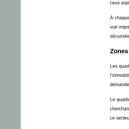
ceux aspi
À chaque 
vue impr
sécurisée
Zones 
Les quar
l’immobil
demande l
Le quarti
cherchant
ce secteu