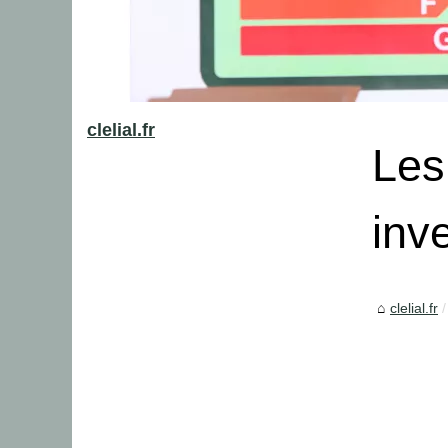
clelial.fr
Les
inve
clelial.fr