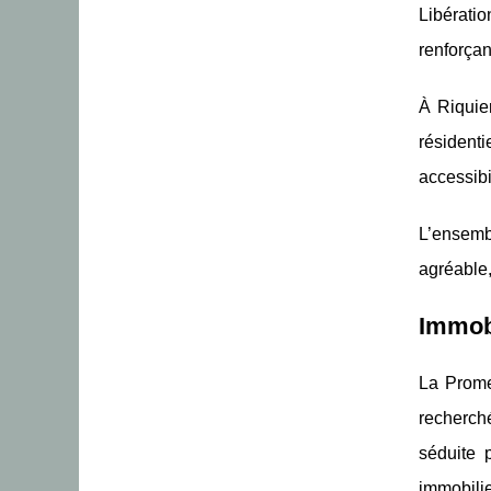
Libérati
renforçant
À Riquier
résidenti
accessibi
L’ensemb
agréable,
Immobi
La Prome
recherché
séduite 
immobilie