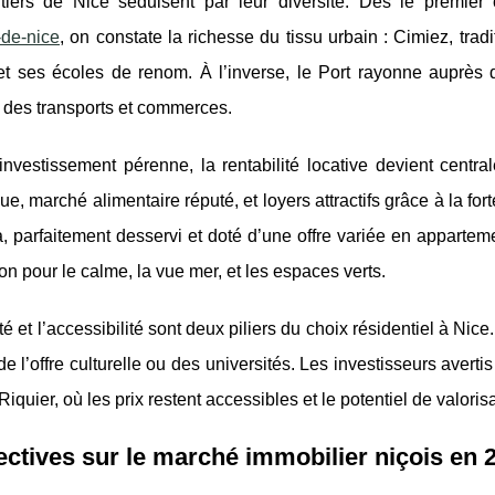
tiers de Nice séduisent par leur diversité. Dès le premie
-de-nice
, on constate la richesse du tissu urbain : Cimiez,
trad
 et ses écoles de renom. À l’inverse, le Port rayonne auprès
 des transports et commerces.
nvestissement pérenne, la rentabilité locative devient central
ue, marché alimentaire réputé, et loyers attractifs grâce à la fo
 parfaitement desservi et doté d’une offre variée en apparteme
n pour le calme, la vue mer, et les espaces verts.
té et l’accessibilité sont deux piliers du choix résidentiel à Nice
de l’offre culturelle ou des universités. Les investisseurs averti
iquier, où les prix restent accessibles et le potentiel de valori
ctives sur le marché immobilier niçois en 